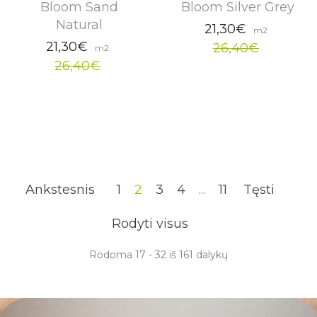
Bloom Sand
Bloom Silver Grey
Natural
21,30€
m2
21,30€
26,40€
m2
26,40€
Ankstesnis
1
2
3
4
...
11
Tęsti
Rodyti visus
Rodoma 17 - 32 iš 161 dalykų