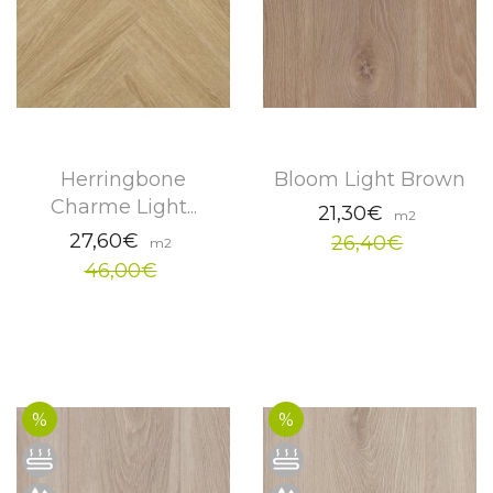
Herringbone
Bloom Light Brown
Charme Light...
21,30€
m2
27,60€
26,40€
m2
46,00€
%
%