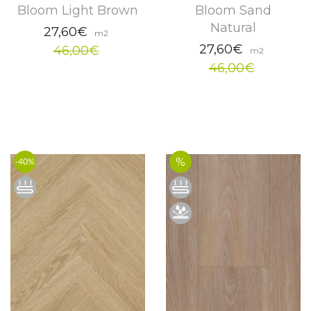
Bloom Light Brown
Bloom Sand
Natural
27,60€
m2
27,60€
46,00€
m2
46,00€
%
-40%