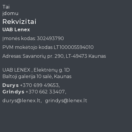
Straipsniai
Rekvizitai
UAB Lenex
Įmonės kodas: 302493790
PVM mokėtojo kodas LT100005594010
Adresas: Savanorių pr. 290, LT-49473 Kaunas
UAB LENEX , Elektrėnų g. 1D
Baltoji galerija 10 salė, Kaunas
Durys
+370 699 49653
,
Grindys
+370 662 33407
,
durys@lenex.lt
,
grindys@lenex.lt