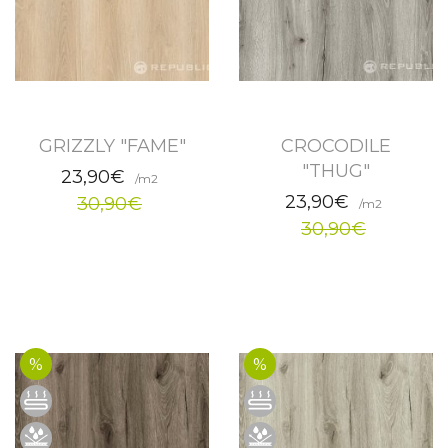
GRIZZLY "FAME"
CROCODILE
"THUG"
23,90€
/m2
23,90€
30,90€
/m2
30,90€
%
%