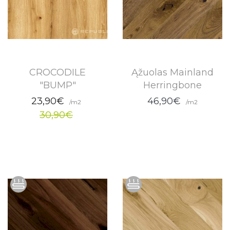
CROCODILE
Ąžuolas Mainland
"BUMP"
Herringbone
23,90€
46,90€
/m2
/m2
30,90€