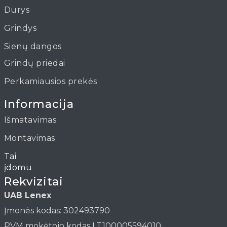
Durys
Grindys
Sienų dangos
Grindų priedai
Perkamiausios prekės
Informacija
Išmatavimas
Montavimas
Straipsniai
Rekvizitai
UAB Lenex
Įmonės kodas: 302493790
PVM mokėtojo kodas LT100005594010