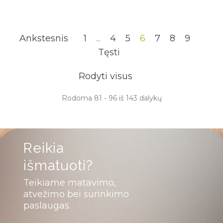
Ankstesnis
1
...
4
5
6
7
8
9
Tęsti
Rodyti visus
Rodoma 81 - 96 iš 143 dalykų
Reikia
išmatuoti?
Teikiame matavimo,
atvežimo bei surinkimo
paslaugas.