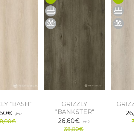
LY "BASH"
GRIZZLY
GRIZ
"BANKSTER"
,60€
26
/m2
26,60€
8,00€
/m2
38,00€