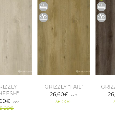
RIZZLY
GRIZZLY "FAIL"
GRIZ
HEESH"
26,60€
26
/m2
,60€
38,00€
/m2
8,00€