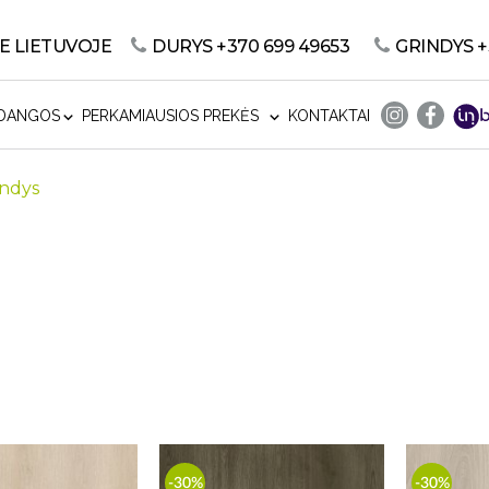
E LIETUVOJE
DURYS
+370 699 49653
GRINDYS
+
 DANGOS
PERKAMIAUSIOS PREKĖS
KONTAKTAI
indys
-30%
-30%