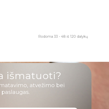
s
Rodoma 33 - 48 iš 120 dalykų
a išmatuoti?
matavimo, atvežimo bei
 paslaugas.