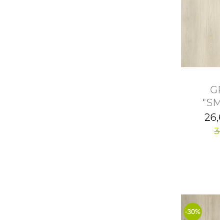
G
"S
26
3
-30%