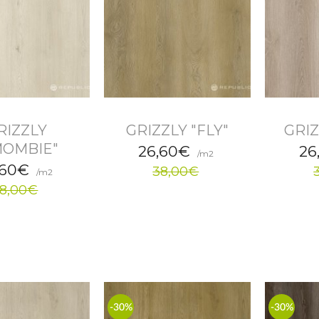
RIZZLY
GRIZZLY "FLY"
GRIZ
MOMBIE"
26,60€
26
/m2
,60€
38,00€
/m2
8,00€
-30%
-30%