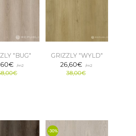
ZLY "BUG"
GRIZZLY "WYLD"
,60€
26,60€
/m2
/m2
38,00€
38,00€
-30%