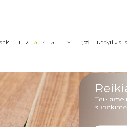
snis
1
2
3
4
5
...
8
Tęsti
Rodyti visu
Reiki
Teikiame 
surinkimo