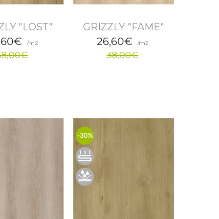
ZLY "LOST"
GRIZZLY "FAME"
,60€
26,60€
/m2
/m2
38,00€
38,00€
-30%