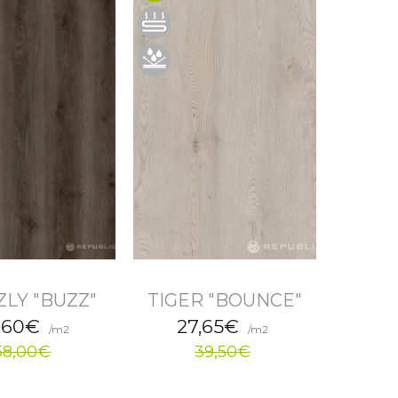
ZLY "BUZZ"
TIGER "BOUNCE"
,60€
27,65€
/m2
/m2
38,00€
39,50€