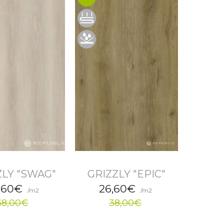
ZLY "SWAG"
GRIZZLY "EPIC"
,60€
26,60€
/m2
/m2
38,00€
38,00€