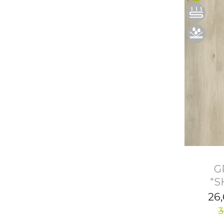
G
"S
26
3