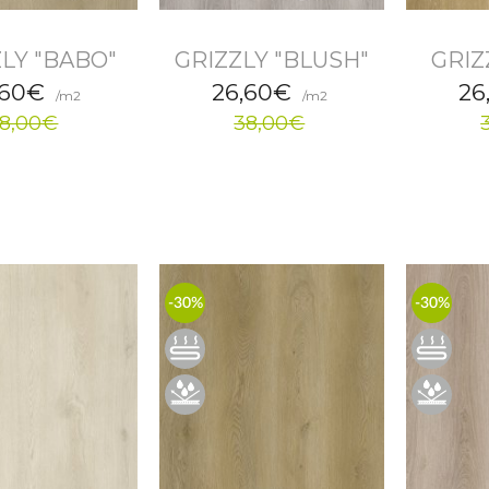
LY "BABO"
GRIZZLY "BLUSH"
GRIZ
,60€
26,60€
26
/m2
/m2
8,00€
38,00€
-30%
-30%