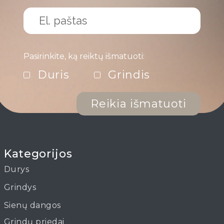
Pasirinkite, ką reiktų išmatuoti:
Duris
Grindis
Reikia išmatuoti
Kategorijos
Durys
Grindys
Sienų dangos
Grindų priedai