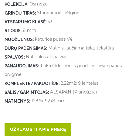
Osmoze
KOLEKCIJA:
Standartinė - išilginė
GRINDŲ TIPAS:
33
ATSPARUMO KLASĖ:
8 mm
STORIS:
keturios puses V4
NUOŽULNOS:
Matinis, jaučiama šakų tekstūra
DURŲ PADENGIMAS:
Natūralūs atspalviai
SPALVOS:
Tinka šildomoms grindims, neatsparios
PANAUDOJIMAS:
drėgmei
2,22m2; 9 lentelės
KOMPLEKTE/PAKUOTĖJE:
ALSAPAN (Prancūzija)
ŠALIS/GAMINTOJAS:
1286x192x8 mm
MATMENYS:
UŽKLAUSTI APIE PREKĘ