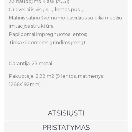
33 naudojimo klasė (AC5);
Grioveliai iš visų 4-ų lentos pusių;
Matinis satino švelnumo paviršius su gilia medžio
imitacijos struktūra;
Papildomai impregnuotos lentos;
Tinka šildomoms grindims įrengti;
Garantija: 25 metai
Pakuotėje: 2,22 m2 (9 lentos, matmenys:
1286x192mm)
ATSISIŲSTI
PRISTATYMAS