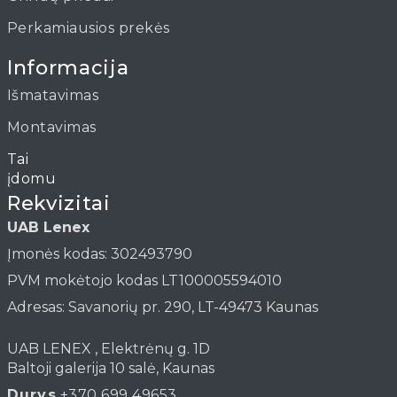
Perkamiausios prekės
Informacija
Išmatavimas
Montavimas
Straipsniai
Rekvizitai
UAB Lenex
Įmonės kodas: 302493790
PVM mokėtojo kodas LT100005594010
Adresas: Savanorių pr. 290, LT-49473 Kaunas
UAB LENEX , Elektrėnų g. 1D
Baltoji galerija 10 salė, Kaunas
Durys
+370 699 49653
,