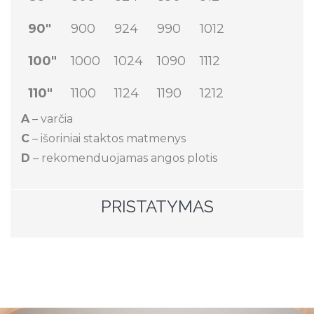
90"
900
924
990
1012
100"
1000
1024
1090
1112
110"
1100
1124
1190
1212
A
– varčia
C
– išoriniai staktos matmenys
D
– rekomenduojamas angos plotis
PRISTATYMAS