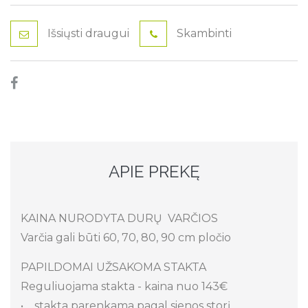
Išsiųsti draugui
Skambinti
APIE PREKĘ
KAINA NURODYTA DURŲ VARČIOS
Varčia gali būti 60, 70, 80, 90 cm pločio
PAPILDOMAI UŽSAKOMA STAKTA
Reguliuojama stakta - kaina nuo 143€
• stakta parenkama pagal sienos storį