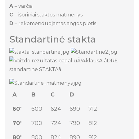
A
– varčia
C
– išoriniai staktos matmenys
D
– rekomenduojamas angos plotis
Standartinė stakta
A
B
C
D
60"
600
624
690
712
70"
700
724
790
812
80"
800
824
890
912