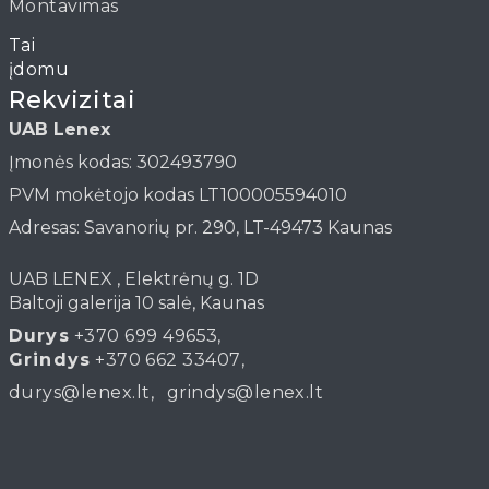
Montavimas
Straipsniai
Rekvizitai
UAB Lenex
Įmonės kodas: 302493790
PVM mokėtojo kodas LT100005594010
Adresas: Savanorių pr. 290, LT-49473 Kaunas
UAB LENEX , Elektrėnų g. 1D
Baltoji galerija 10 salė, Kaunas
Durys
+370 699 49653
,
Grindys
+370 662 33407
,
durys@lenex.lt
,
grindys@lenex.lt