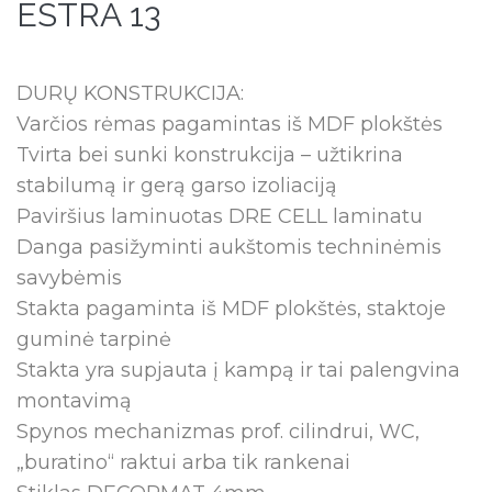
ESTRA 13
DURŲ KONSTRUKCIJA:
Varčios rėmas pagamintas iš MDF plokštės
Tvirta bei sunki konstrukcija – užtikrina
stabilumą ir gerą garso izoliaciją
Paviršius laminuotas DRE CELL laminatu
Danga pasižyminti aukštomis techninėmis
savybėmis
Stakta pagaminta iš MDF plokštės, staktoje
guminė tarpinė
Stakta yra supjauta į kampą ir tai palengvina
montavimą
Spynos mechanizmas prof. cilindrui, WC,
„buratino“ raktui arba tik rankenai