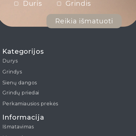
Duris
Grindis
Reikia išmatuoti
Kategorijos
Durys
Grindys
Sienų dangos
Grindų priedai
Perkamiausios prekės
Informacija
Išmatavimas